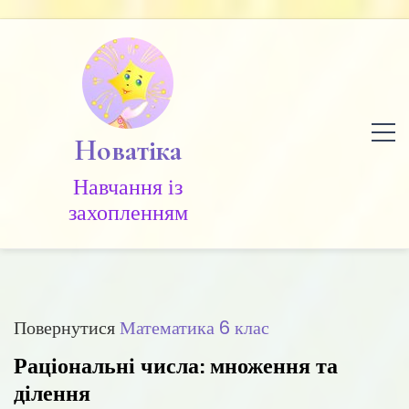
Skip
to
content
Новатіка
Навчання із
захопленням
Повернутися
Математика 6 клас
Раціональні числа: множення та
ділення