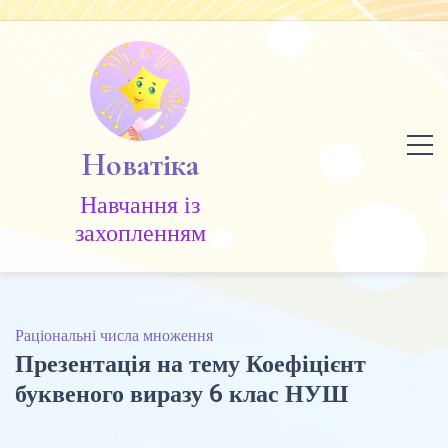
Skip
to
content
Новатіка
Навчання із
захопленням
Раціональні числа множення
Презентація на тему Коефіцієнт
буквеного виразу 6 клас НУШ