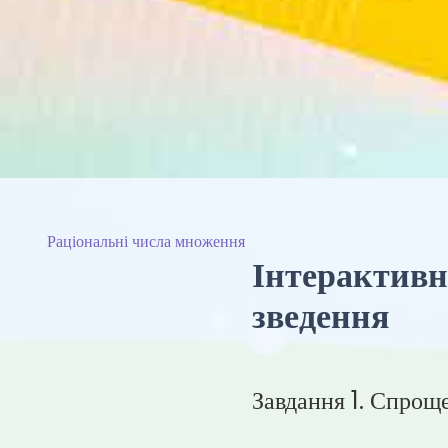
Раціональні числа множення
Інтерактивні
зведення
Завдання 1. Спрощ