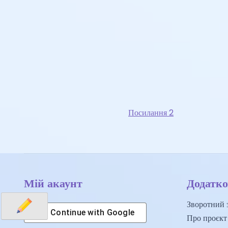
Посилання 2
Мій акаунт
Додатко
Зворотний з
Continue with
Google
Про проєкт