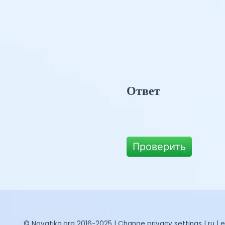
Ответ
Проверить
© Novatika.org 2016-2025 |
Change privacy settings
|
ru
|
e