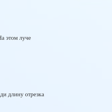
На этом луче
йди длину отрезка