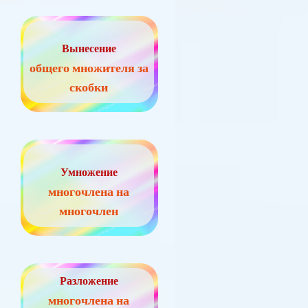
Вынесение
общего множителя за
скобки
Умножение
многочлена на
многочлен
Разложение
многочлена на