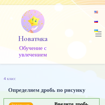
Skip
to
content
Новатика
Обучение c
увлечением
4 класс
Определяем дробь по рисунку
Введите дробь,