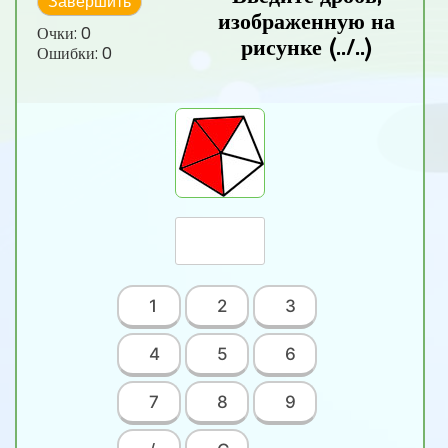
Завершить
изображенную на
Очки:
0
рисунке (../..)
Ошибки:
0
1
2
3
4
5
6
7
8
9