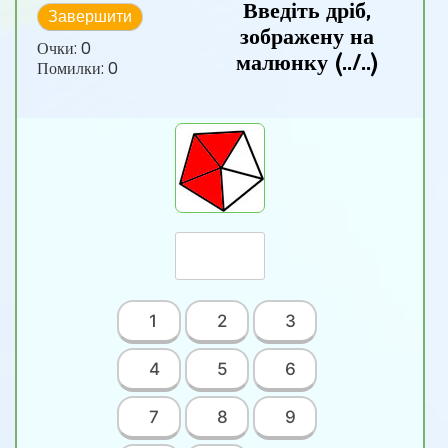
Введіть дріб,
Завершити
зображену на
Очки:
0
малюнку (../..)
Помилки:
0
1
2
3
4
5
6
7
8
9