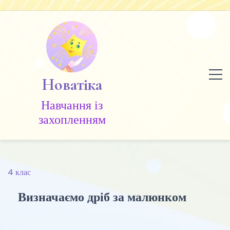
Skip
to
content
Новатіка
Навчання із
захопленням
4 клас
Визначаємо дріб за малюнком