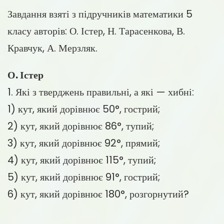
Завдання взяті з підручників математики 5
класу авторів: О. Істер, Н. Тарасенкова, В.
Кравчук, А. Мерзляк.
О. Істер
1. Які з тверджень правильні, а які — хибні:
1) кут, який дорівнює 50°, гострий;
2) кут, який дорівнює 86°, тупий;
3) кут, який дорівнює 92°, прямий;
4) кут, який дорівнює 115°, тупий;
5) кут, який дорівнює 91°, гострий;
6) кут, який дорівнює 180°, розгорнутий?