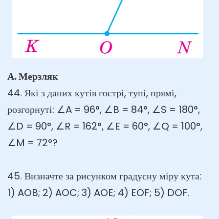
А. Мерзляк
44. Які з даних кутів гострі, тупі, прямі,
розгорнуті: ∠A = 96°, ∠B = 84°, ∠S = 180°,
∠D = 90°, ∠R = 162°, ∠E = 60°, ∠Q = 100°,
∠M = 72°?
45. Визначте за рисунком градусну міру кута:
1) AOB; 2) AOC; 3) AOE; 4) EOF; 5) DOF.