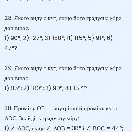
28. Якого виду є кут, якщо його градусна міра
дорівнює:
1) 90°; 2) 127°; 3) 180°; 4) 115°; 5) 91°; 6)
47°?
29. Якого виду є кут, якщо його градусна міра
дорівнює:
1) 85°; 2) 180°; 3) 90°; 4) 151°?
30. Промінь ОВ — внутрішній промінь кута
АОС. Знайдіть градусну міру:
1) ∠ АОС, якщо ∠ АОВ = 38° і ∠ ВОС = 44°;