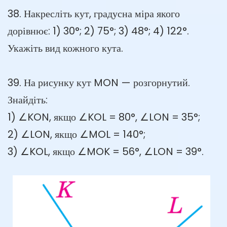
38. Накресліть кут, градусна міра якого
дорівнює: 1) 30°; 2) 75°; 3) 48°; 4) 122°.
Укажіть вид кожного кута.
39. На рисунку кут MON — розгорнутий.
Знайдіть:
1) ∠KON, якщо ∠KOL = 80°, ∠LON = 35°;
2) ∠LON, якщо ∠MOL = 140°;
3) ∠KOL, якщо ∠MOK = 56°, ∠LON = 39°.