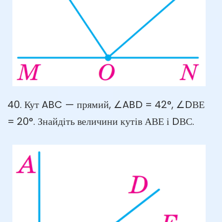
40. Кут ABC — прямий, ∠ABD = 42°, ∠DВЕ
= 20°. Знайдіть величини кутів АВЕ і DВС.