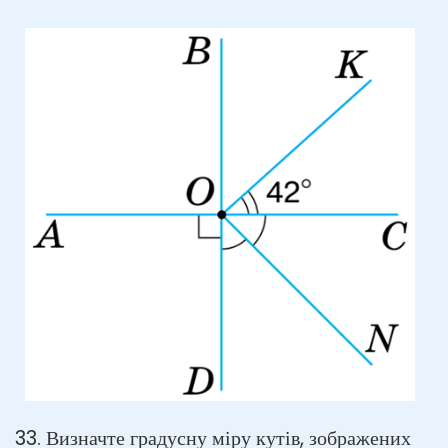
33. Визначте градусну міру кутів, зображених