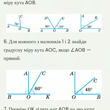
міру кута AOB.
6. Для кожного з малюнків 1 і 2 знайди
градусну міру кута AOC, якщо ∠AOB —
прямий.
7. Промінь ОK ділить кут AOB на два кути: