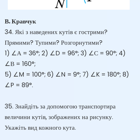
В. Кравчук
34. Які з наведених кутів є гострими?
Прямими? Тупими? Розгорнутими?
1) ∠А = 36°; 2) ∠D = 96°; 3) ∠С = 90°; 4)
∠В = 160°;
5) ∠M = 100°; 6) ∠N = 9°; 7) ∠K = 180°; 8)
∠P = 89°.
35. Знайдіть за допомогою транспортира
величини кутів, зображених на рисунку.
Укажіть вид кожного кута.