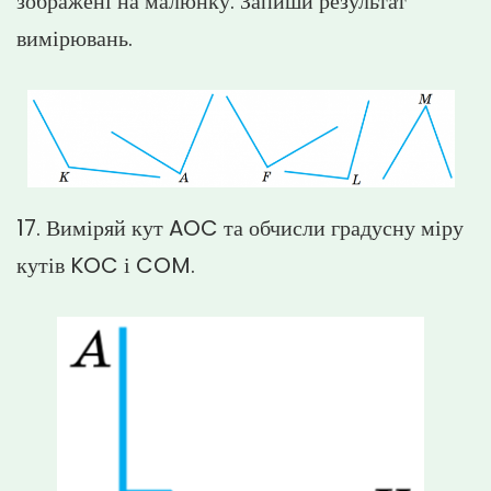
зображені на малюнку. Запиши результат
вимірювань.
17. Виміряй кут AOC та обчисли градусну міру
кутів KOC і COM.