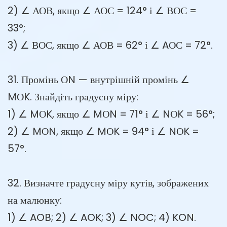
2) ∠ АОВ, якщо ∠ АОС = 124° і ∠ ВОС =
33°;
3) ∠ ВОС, якщо ∠ АОВ = 62° і ∠ AОС = 72°.
31. Промінь ОN — внутрішній промінь ∠
MОK. Знайдіть градусну міру:
1) ∠ MОK, якщо ∠ MОN = 71° і ∠ NОK = 56°;
2) ∠ MОN, якщо ∠ MОK = 94° і ∠ NОK =
57°.
32. Визначте градусну міру кутів, зображених
на малюнку:
1) ∠ AOB; 2) ∠ AOK; 3) ∠ NOC; 4) KON.