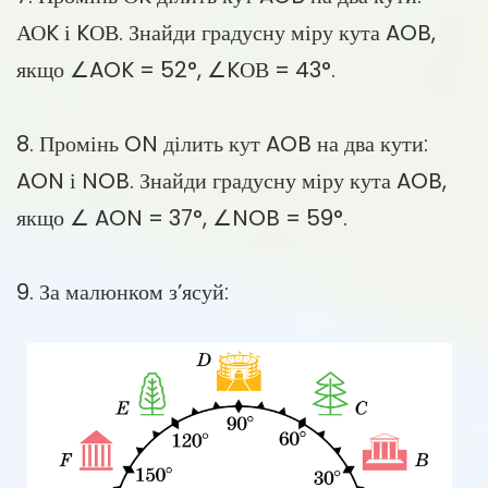
АОK і KОВ. Знайди градусну міру кута AOB,
якщо ∠AOK = 52°, ∠KОВ = 43°.
8. Промінь ON ділить кут AOB на два кути:
AON і NOB. Знайди градусну міру кута AOB,
якщо ∠ AON = 37°, ∠NOB = 59°.
9. За малюнком з’ясуй: