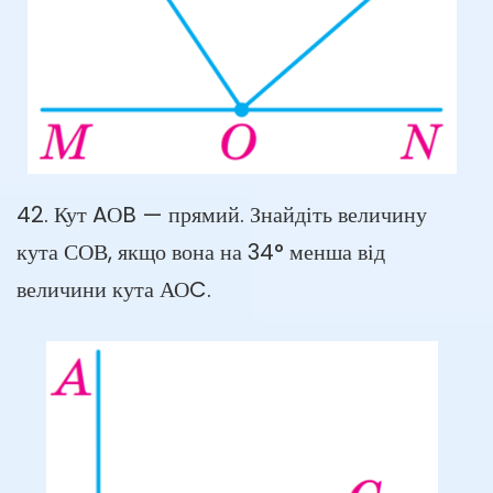
42. Кут AОB — прямий. Знайдіть величину
кута СОВ, якщо вона на 34° менша від
величини кута АОC.