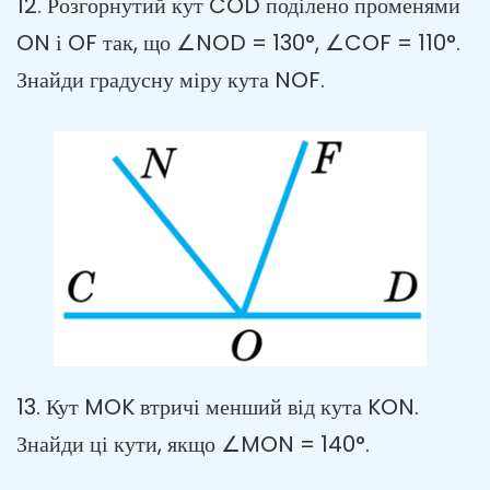
12. Розгорнутий кут COD поділено променями
ON і OF так, що ∠NOD = 130°, ∠COF = 110°.
Знайди градусну міру кута NOF.
13. Кут MOK втричі менший від кута KON.
Знайди ці кути, якщо ∠MON = 140°.