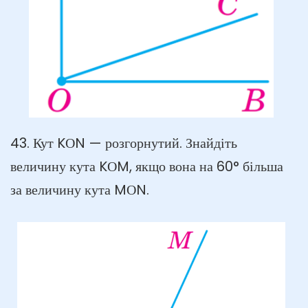
43. Кут KОN — розгорнутий. Знайдіть
величину кута KОM, якщо вона на 60° більша
за величину кута MОN.