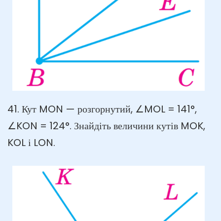
41. Кут MON — розгорнутий, ∠MOL = 141°,
∠KON = 124°. Знайдіть величини кутів MOK,
KOL і LON.