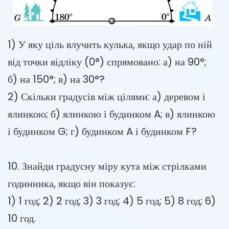
1) У яку ціль влучить кулька, якщо удар по ній
від точки відліку (0°) спрямовано: а) на 90°;
б) на 150°; в) на 30°?
2) Скільки градусів між цілями: а) деревом і
ялинкою; б) ялинкою і будинком A; в) ялинкою
і будинком G; г) будинком A і будинком F?
10. Знайди градусну міру кута між стрілками
годинника, якщо він показує:
1) 1 год; 2) 2 год; 3) 3 год; 4) 5 год; 5) 8 год; 6)
10 год.