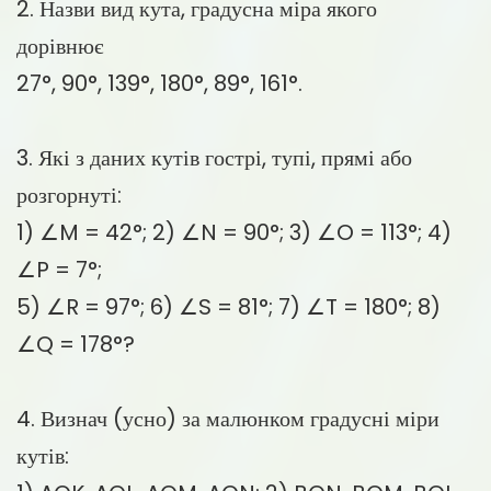
2. Назви вид кута, градусна міра якого
дорівнює
27°, 90°, 139°, 180°, 89°, 161°.
3. Які з даних кутів гострі, тупі, прямі або
розгорнуті:
1) ∠M = 42°; 2) ∠N = 90°; 3) ∠O = 113°; 4)
∠P = 7°;
5) ∠R = 97°; 6) ∠S = 81°; 7) ∠T = 180°; 8)
∠Q = 178°?
4. Визнач (усно) за малюнком градусні міри
кутів: