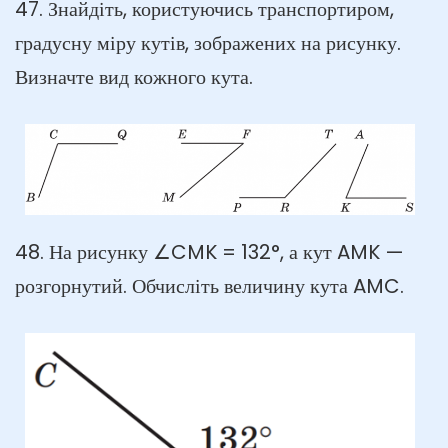
47. Знайдіть, користуючись транспортиром,
градусну міру кутів, зображених на рисунку.
Визначте вид кожного кута.
48. На рисунку ∠CMK = 132°, а кут AMK —
розгорнутий. Обчисліть величину кута AMC.