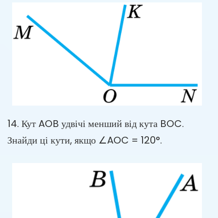
14. Кут AOB удвічі менший від кута BOC.
Знайди ці кути, якщо ∠AOC = 120°.