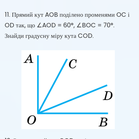
11. Прямий кут AOB поділено променями OC і
OD так, що ∠AOD = 60°, ∠BOC = 70°.
Знайди градусну міру кута COD.