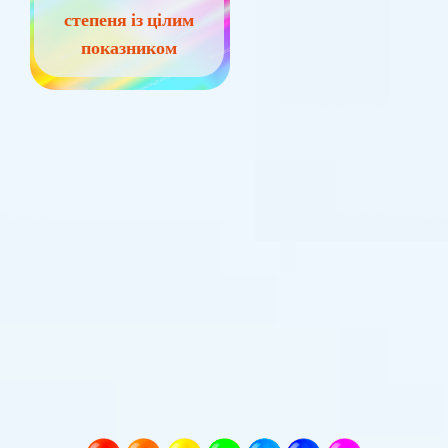
степеня із цілим
показником