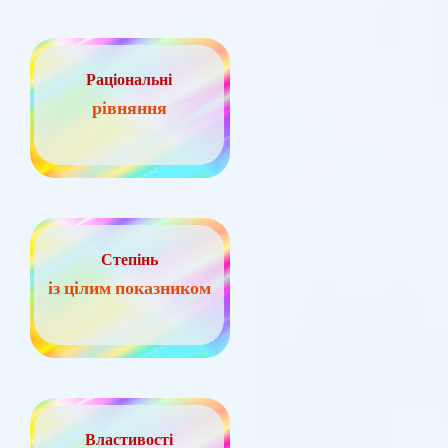
Раціональні
рівняння
Степінь
із цілим показником
Властивості