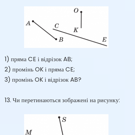
1) пряма CE і відрізок AB;
2) промінь OK і пряма CE;
3) промінь OK і відрізок AB?
13. Чи перетинаються зображені на рисунку: