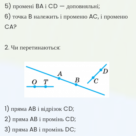
5) промені BA і CD — доповняльні;
6) точка B належить і променю AC, і променю
CA?
2. Чи перетинаються:
1) пряма AB і відрізок CD;
2) пряма AB і промінь CD;
3) пряма AB і промінь DC;