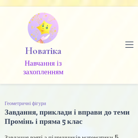
Skip
to
content
Новатіка
Навчання із
захопленням
Геометричні фігури
Завдання, приклади і вправи до теми
Промінь і пряма 5 клас
Завдання взяті з підручників математики 5