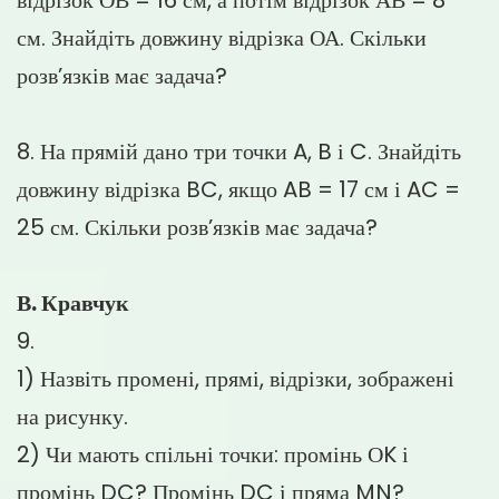
см. Знайдіть довжину відрізка ОА. Скільки
розв’язків має задача?
8. На прямій дано три точки A, B і C. Знайдіть
довжину відрізка BC, якщо AB = 17 см і AC =
25 см. Скільки розв’язків має задача?
В. Кравчук
9.
1) Назвіть промені, прямі, відрізки, зображені
на рисунку.
2) Чи мають спільні точки: промінь ОK і
промінь DC? Промінь DC і пряма MN?