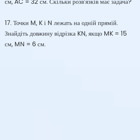
см, AC = 32 см. Скільки розв’язків має задача?
17. Точки M, K і N лежать на одній прямій.
Знайдіть довжину відрізка KN, якщо MK = 15
см, MN = 6 см.