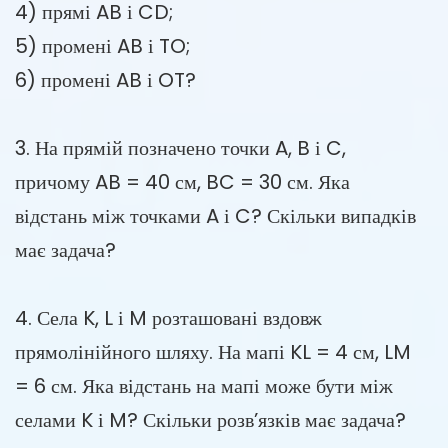
4) прямі AB і CD;
5) промені AB і TO;
6) промені AB і OT?
3. На прямій позначено точки A, B і C,
причому AB = 40 см, BC = 30 см. Яка
відстань між точками A і C? Скільки випадків
має задача?
4. Села K, L і M розташовані вздовж
прямолінійного шляху. На мапі KL = 4 см, LM
= 6 см. Яка відстань на мапі може бути між
селами K і M? Скільки розв’язків має задача?