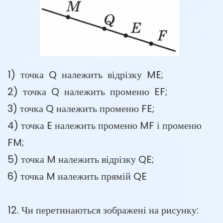
1) точка Q належить відрізку ME;
2) точка Q належить променю EF;
3) точка Q належить променю FE;
4) точка E належить променю MF і променю
FM;
5) точка M належить відрізку QE;
6) точка M належить прямій QE
12. Чи перетинаються зображені на рисунку: