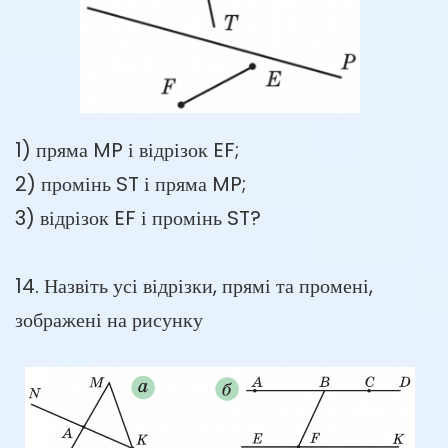
1) пряма MP і відрізок EF;
2) промінь ST і пряма MP;
3) відрізок EF і промінь ST?
14. Назвіть усі відрізки, прямі та промені,
зображені на рисунку