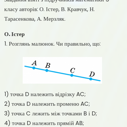
класу авторів: О. Істер, В. Кравчук, Н.
Тарасенкова, А. Мерзляк.
О. Істер
1. Розглянь малюнок. Чи правильно, що:
1) точка D належить відрізку AC;
2) точка D належить променю AC;
3) точка C лежить між точками B і D;
4) точка D належить прямій AB;