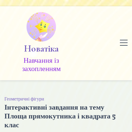
Skip
to
content
Новатіка
Навчання із
захопленням
Геометричні фігури
Інтерактивні завдання на тему
Площа прямокутника і квадрата 5
клас