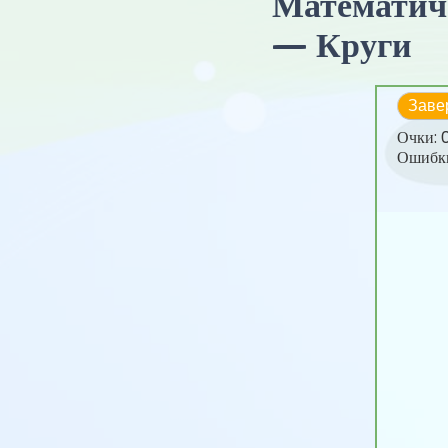
Математиче
— Круги
Заве
Очки:
Ошибк