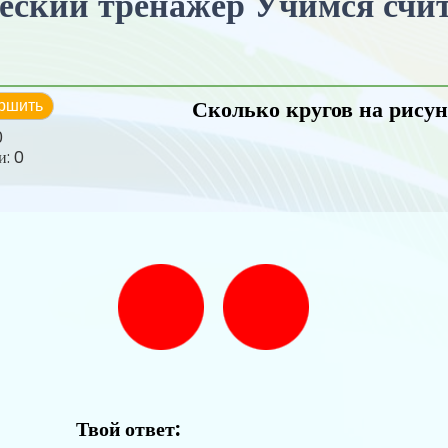
ский тренажер Учимся счита
Сколько кругов на рисун
ршить
0
и:
0
Твой ответ: