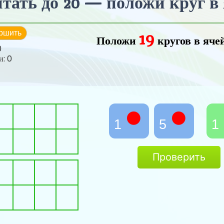
тать до 20 — положи круг в
19
ршить
Положи
кругов
в яче
0
и:
0
1
5
1
Проверить