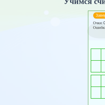
Учимся счи
Заве
Очки:
Ошибк