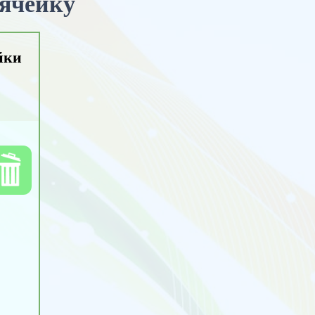
 ячейку
йки