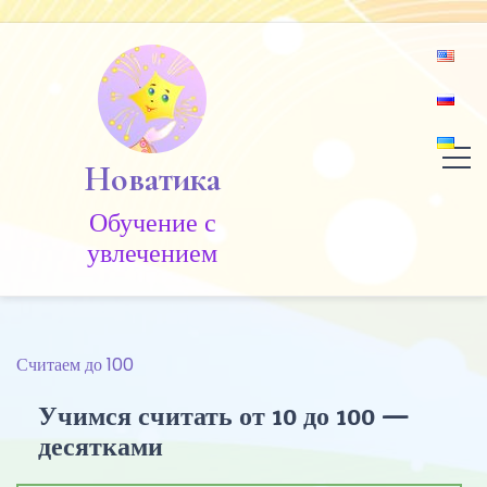
Skip
to
content
Новатика
Обучение c
увлечением
Считаем до 100
Учимся считать от 10 до 100 —
десятками