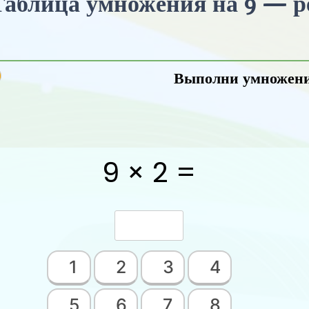
Таблица умножения на 9 — 
Выполни умножен
9 × 2 =
1
2
3
4
5
6
7
8