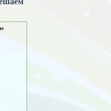
решаем
ие