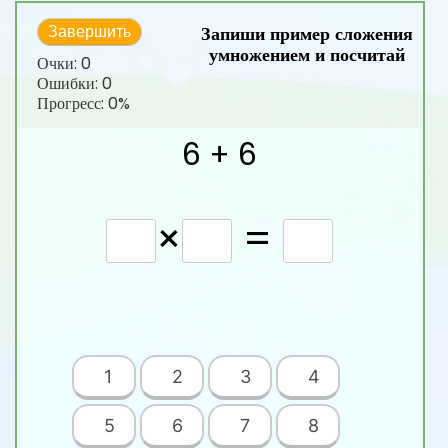
Запиши пример сложения
Завершить
умножением и посчитай
Очки:
0
Ошибки:
0
Прогресс:
0%
6 + 6
×
=
1
2
3
4
5
6
7
8