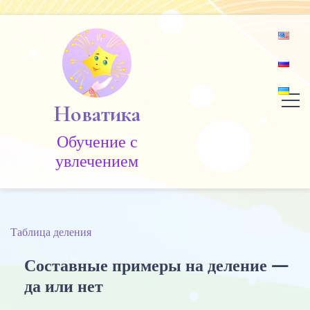
Skip
to
content
Новатика
Обучение c
увлечением
Таблица деления
Составные примеры на деление —
да или нет