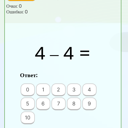
Очки:
0
Ошибки:
0
4 ‒ 4 =
Ответ:
0
1
2
3
4
5
6
7
8
9
10