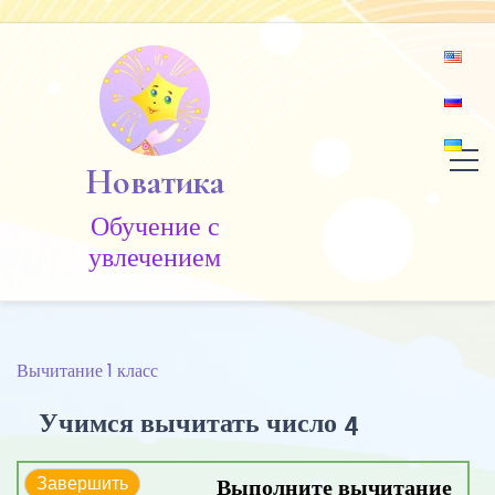
Skip
to
content
Новатика
Обучение c
увлечением
Вычитание 1 класс
Учимся вычитать число 4
Выполните вычитание
Завершить