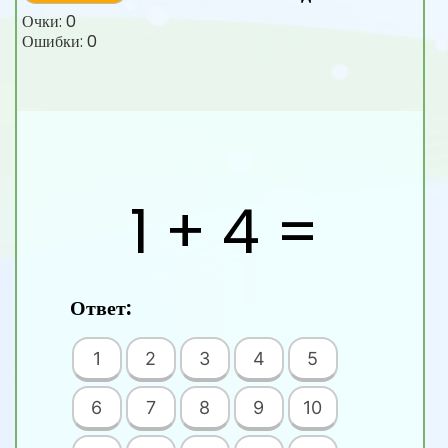
Очки:
0
Ошибки:
0
1 + 4 =
Ответ:
1
2
3
4
5
6
7
8
9
10