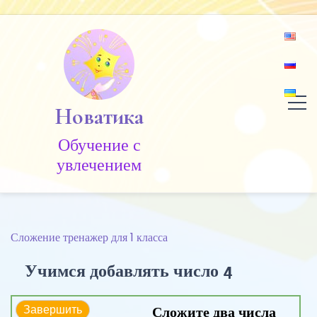
Skip
to
content
Новатика
Обучение c
увлечением
Сложение тренажер для 1 класса
Учимся добавлять число 4
Сложите два числа
Завершить