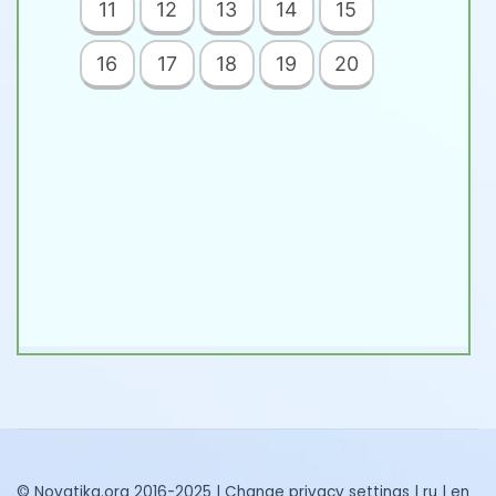
11
12
13
14
15
16
17
18
19
20
© Novatika.org 2016-2025 |
Change privacy settings
|
ru
|
en