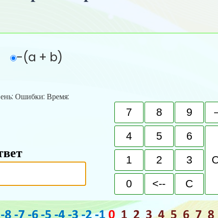
-(a + b)
ень:
Ошибки:
Время:
твет