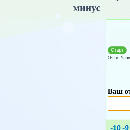
минус
Старт
Очки:
Уров
Ваш о