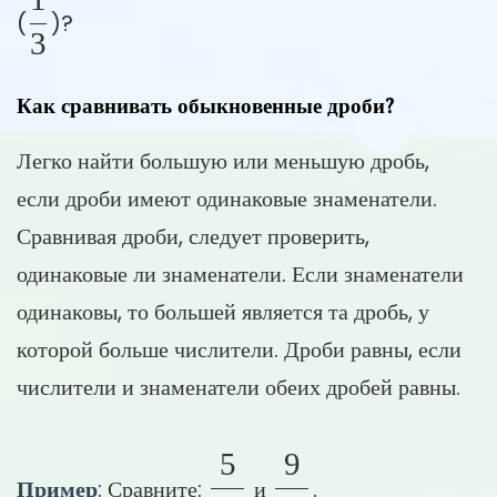
\frac{1}{3}
(
)?
3
Как сравнивать обыкновенные дроби?
Легко найти большую или меньшую дробь,
если дроби имеют одинаковые знаменатели.
Сравнивая дроби, следует проверить,
одинаковые ли знаменатели. Если знаменатели
одинаковы, то большей является та дробь, у
которой больше числители. Дроби равны, если
числители и знаменатели обеих дробей равны.
5
9
\frac{5}{12}
\frac{9}{12}
Пример
: Сравните:
и
.