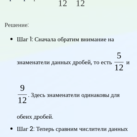
12
12
Решение:
Шаг 1: Сначала обратим внимание на
5
\fra
знаменатели данных дробей, то есть
и
12
9
\frac{9}{12}
. Здесь знаменатели одинаковы для
12
обеих дробей.
Шаг 2: Теперь сравним числители данных