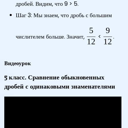
дробей. Видим, что 9 > 5.
Шаг 3: Мы знаем, что дробь с большим
5
9
\frac{5}{
\frac
числителем больше. Значит,
<
.
12
12
Видеоурок
5 класс. Сравнение обыкновенных
дробей с одинаковыми знаменателями