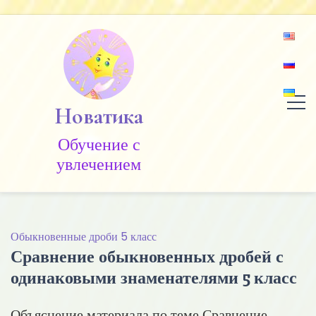
Skip
to
content
Новатика
Обучение c
увлечением
Обыкновенные дроби 5 класс
Сравнение обыкновенных дробей с
одинаковыми знаменателями 5 класс
Объяснение материала по теме Сравнение