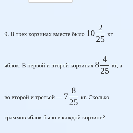
2
10 \frac{
10
9. В трех корзинах вместе было
кг
25
4
8 \frac{
8
яблок. В первой и второй корзинах
кг, а
25
8
7 \frac{8}{25}
7
во второй и третьей —
кг. Сколько
25
граммов яблок было в каждой корзине?