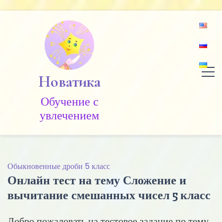
Skip
to
content
Новатика
Обучение c
увлечением
Обыкновенные дроби 5 класс
Онлайн тест на тему Сложение и
вычитание смешанных чисел 5 класс
Добро пожаловать на тестовое задание по тему