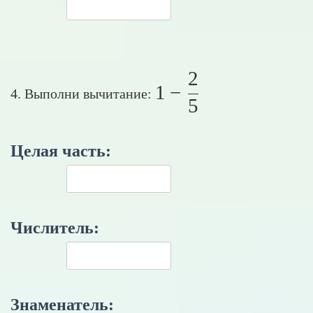
2
1 - \frac{2}{5}
1
−
4. Выполни вычитание:
5
Целая часть:
Числитель:
Знаменатель: