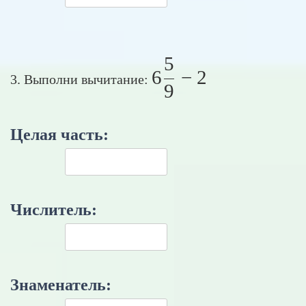
5
6 \frac{5}{9} -
6
−
2
3. Выполни вычитание:
9
Целая часть:
Числитель:
Знаменатель: