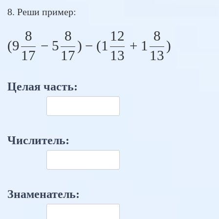
8. Реши пример:
8
8
12
8
( 9 \frac{8}{17} - 5 \
(
9
−
5
)
−
(
1
+
1
)
17
17
13
13
Целая часть:
Числитель:
Знаменатель: