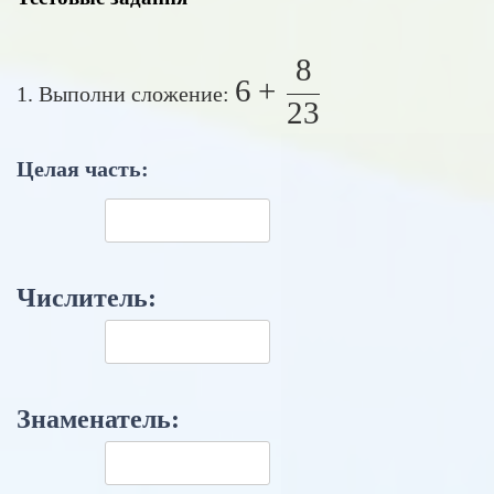
8
6 + \frac{8}{23
6
+
1. Выполни сложение:
23
Целая часть:
Числитель:
Знаменатель: