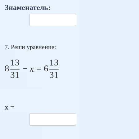
Знаменатель:
7. Реши уравнение:
13
13
8 \frac{13}{31} - x = 6 \fra
8
−
x
=
6
31
31
х =