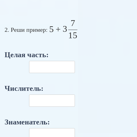
7
5 + 3 \frac{7}{15}
5
+
3
2. Реши пример:
15
Целая часть:
Числитель:
Знаменатель: