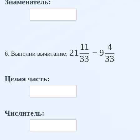
Знаменатель:
11
4
21 \frac{11}
21
−
9
6. Выполни вычитание:
33
33
Целая часть:
Числитель: