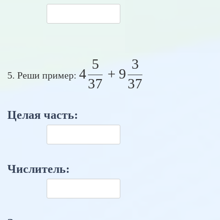
5
3
4 \frac{5}{37} + 
4
+
9
5. Реши пример:
37
37
Целая часть:
Числитель: