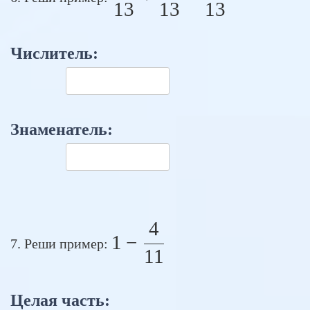
13
13
13
Числитель:
Знаменатель:
4
1 - \frac{4}{11}
1
−
7. Реши пример:
11
Целая часть: