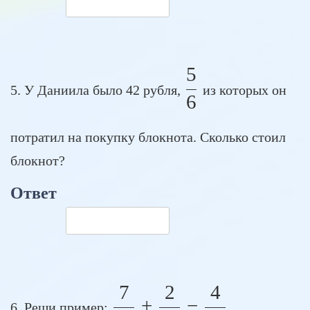
5
\frac{5}{6}
5. У Даниила было 42 рубля,
из которых он
6
потратил на покупку блокнота. Сколько стоил
блокнот?
Ответ
7
2
4
\frac{7}{13} + \
+
−
6. Реши пример: