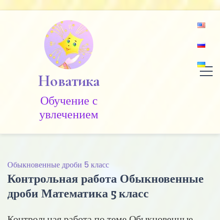
Skip
to
content
Новатика
Обучение c
увлечением
Обыкновенные дроби 5 класс
Контрольная работа Обыкновенные
дроби Математика 5 класс
Контрольная работа по теме Обыкновенные