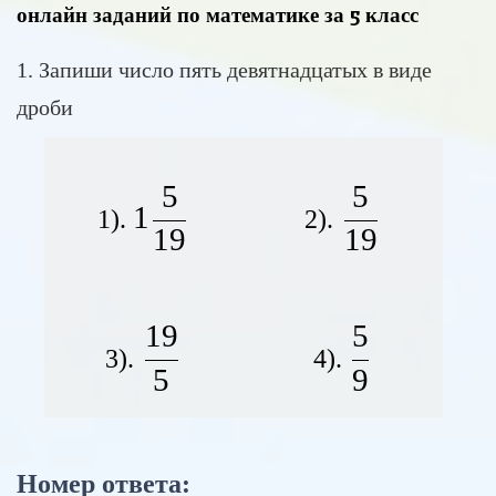
онлайн заданий по математике за 5 класс
1. Запиши число пять девятнадцатых в виде
дроби
5
5
1 \frac{5}{19}
\frac{5}{
1
1).
2).
19
19
19
5
\frac{19}{5}
\frac{5}{
3).
4).
5
9
Номер ответа: