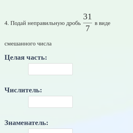
31
\frac{31}{7
4. Подай неправильную дробь
в виде
7
смешанного числа
Целая часть:
Числитель:
Знаменатель: