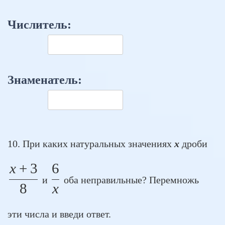
Числитель:
Знаменатель:
10. При каких натуральных значениях
x
дроби
x
+
3
6
\frac{x+3}{8}
\frac{6}{x}
и
оба неправильные? Перемножь
8
x
эти числа и введи ответ.