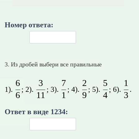
Номер ответа:
3. Из дробей выбери все правильные
6
3
7
2
5
1
\frac{6}{6}
\frac{3}{11}
\frac{7}{1}
\frac{2}{9}
\frac{5}
\fr
1).
; 2).
; 3).
; 4).
; 5).
; 6).
.
6
11
1
9
4
3
Ответ в виде 1234: