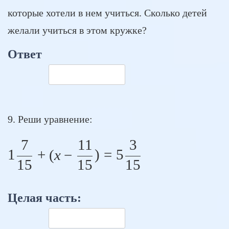
которые хотели в нем учиться. Сколько детей
желали учиться в этом кружке?
Ответ
9. Реши уравнение:
7
11
3
1 \frac{7}{15} + (x - \f
1
+
(
x
−
)
=
5
15
15
15
Целая часть: