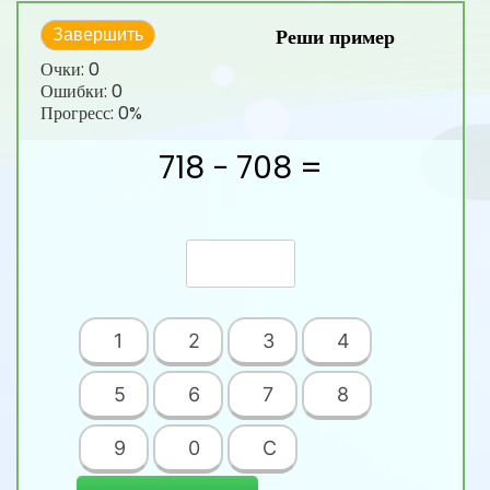
Реши пример
Завершить
Очки:
0
Ошибки:
0
Прогресс:
0%
718 − 708 =
1
2
3
4
5
6
7
8
9
0
C