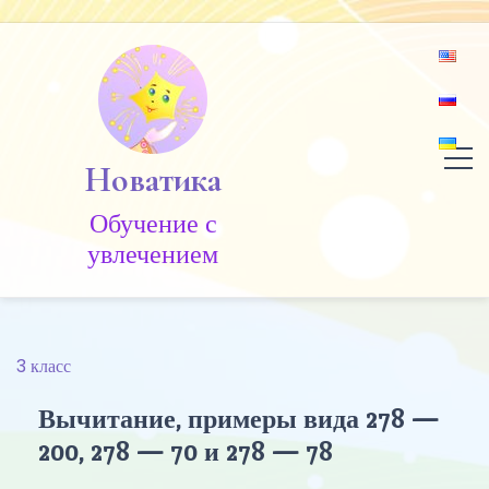
Skip
to
content
Новатика
Обучение c
увлечением
3 класс
Вычитание, примеры вида 278 —
200, 278 — 70 и 278 — 78