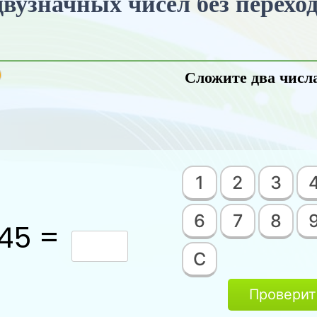
вузначных чисел без переход
Сложите два числ
1
2
3
6
7
8
 45 =
C
Проверит