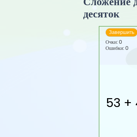
Сложение д
десяток
Завершить
Очки:
0
Ошибки:
0
53 +