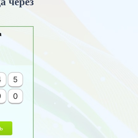
а через
а
4
5
9
0
ь