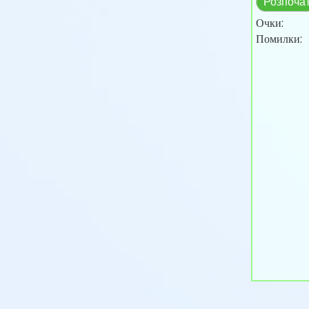
Розпоча
Очки:
Помилки: