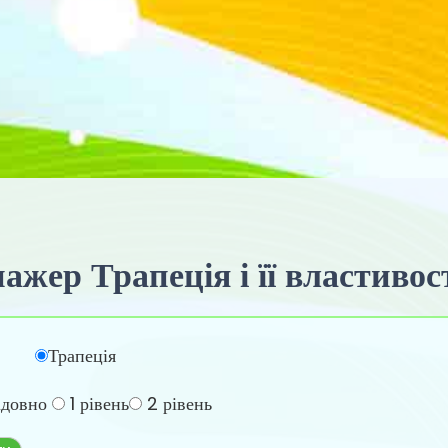
жер Трапеція і її властивос
Трапеція
ідовно
1 рівень
2 рівень