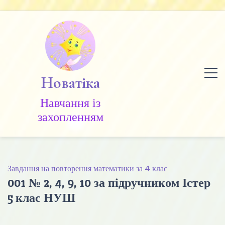
Skip
to
content
Новатіка
Навчання із
захопленням
Завдання на повторення математики за 4 клас
001 № 2, 4, 9, 10 за підручником Істер
5 клас НУШ