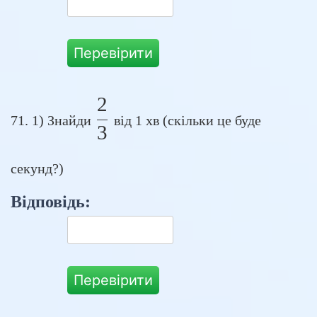
Перевірити
2
\frac{2}{3}
71. 1) Знайди
від 1 хв (скільки це буде
3
секунд?)
Відповідь:
Перевірити