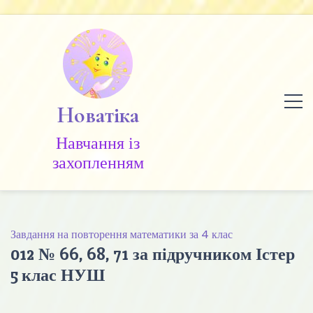
Skip
to
content
Новатіка
Навчання із
захопленням
Завдання на повторення математики за 4 клас
012 № 66, 68, 71 за підручником Істер
5 клас НУШ