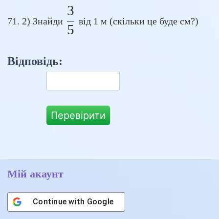
3
\frac{3}{5}
71. 2) Знайди
від 1 м (скільки це буде см?)
5
Відповідь:
Перевірити
Мій акаунт
Continue with
Google