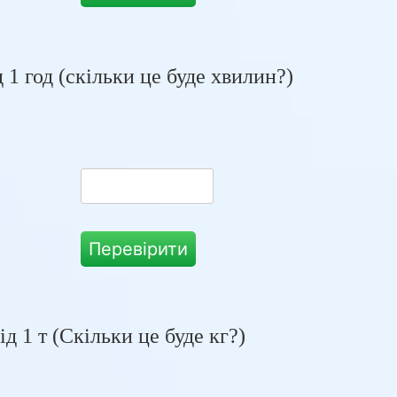
ac{2}{5}
 1 год (скільки це буде хвилин?)
Перевірити
rac{7}{20}
ід 1 т (Скільки це буде кг?)