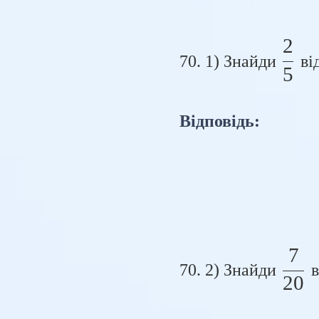
2
\fr
70. 1) Знайди
від
5
Відповідь:
7
\f
70. 2) Знайди
в
20