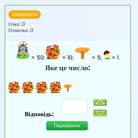
Завершити
Очки:
0
Помилки:
0
= 50;
= 10;
= 5;
= 1.
Яке це число:
Відповідь:
Перевірити