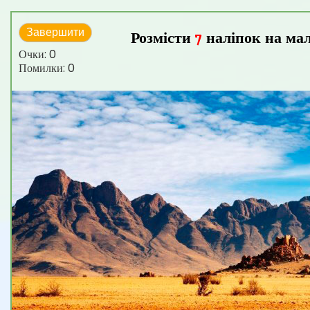
Завершити
Розмісти
наліпок
на ма
7
Очки:
0
Помилки:
0