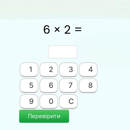
6 × 2 =
1
2
3
4
5
6
7
8
9
0
C
Перевірити