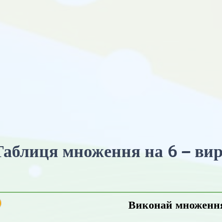
аблиця множення на 6 – ви
Виконай множенн