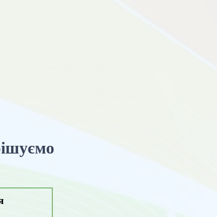
рішуємо
я