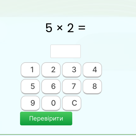
5 × 2 =
1
2
3
4
5
6
7
8
9
0
C
Перевірити