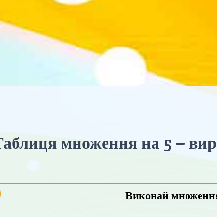
аблиця множення на 5 – ви
Виконай множенн