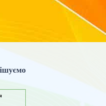
рішуємо
я