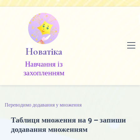
Skip
to
content
Новатіка
Навчання із
захопленням
Переводимо додавання у множення
Таблиця множення на 9 – запиши
додавання множенням