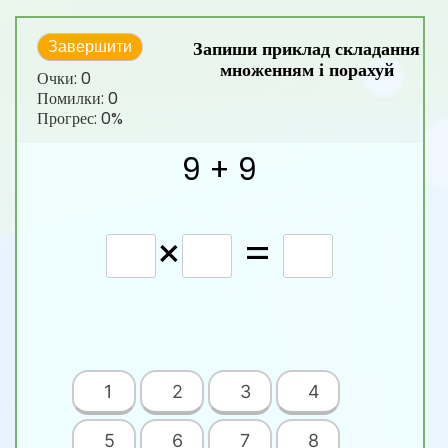
Запиши приклад складання
Завершити
множенням і порахуй
Очки:
0
Помилки:
0
Прогрес:
0%
9 + 9
×
=
1
2
3
4
5
6
7
8