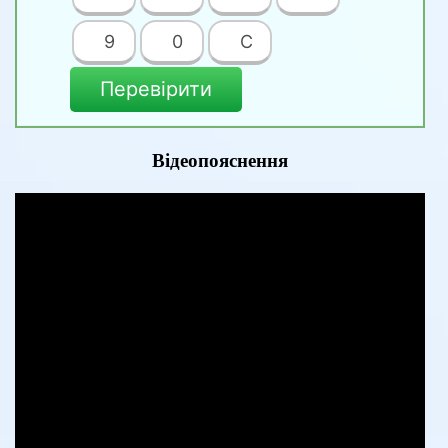
9
0
C
Перевірити
Відеопояснення