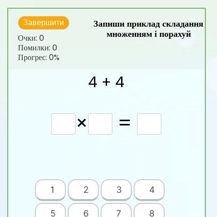
Запиши приклад складання
Завершити
множенням і порахуй
Очки:
0
Помилки:
0
Прогрес:
0%
4 + 4
×
=
1
2
3
4
5
6
7
8