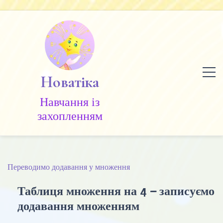
Skip
to
content
Новатіка
Навчання із
захопленням
Переводимо додавання у множення
Таблиця множення на 4 – записуємо
додавання множенням