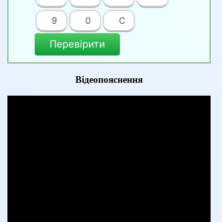
9
0
C
Перевірити
Відеопояснення