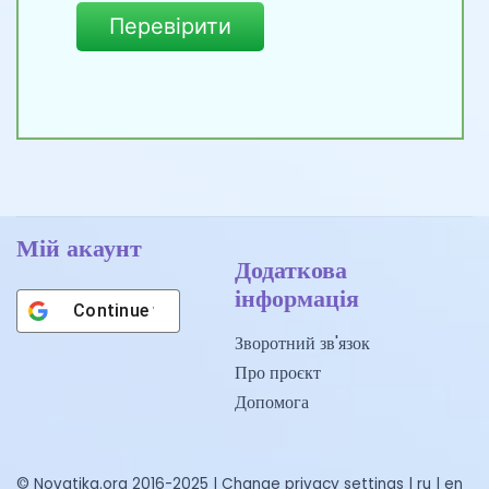
Перевірити
Мій акаунт
Додаткова
інформація
Continue with
Google
Зворотний зв'язок
Про проєкт
Допомога
© Novatika.org 2016-2025 |
Change privacy settings
|
ru
|
en