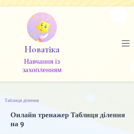
Skip
to
content
Новатіка
Навчання із
захопленням
Таблиця ділення
Онлайн тренажер Таблиця ділення
на 9