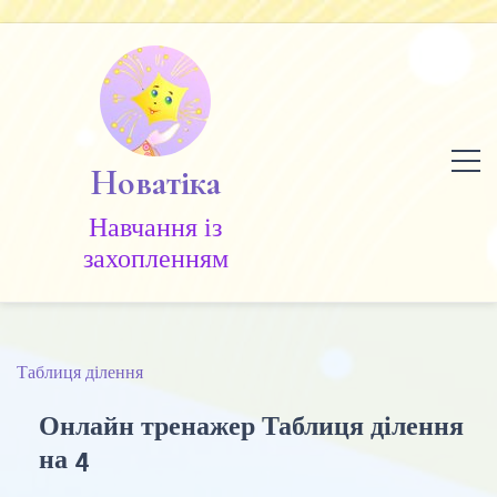
Skip
to
content
Новатіка
Навчання із
захопленням
Таблиця ділення
Онлайн тренажер Таблиця ділення
на 4