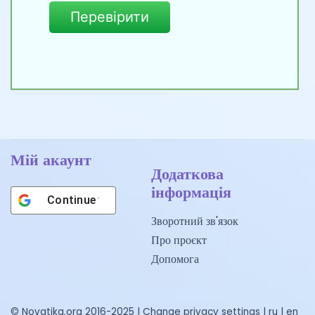
Перевірити
Мій акаунт
Додаткова
інформація
Continue with
Google
Зворотний зв'язок
Про проєкт
Допомога
© Novatika.org 2016-2025 |
Change privacy settings
|
ru
|
en