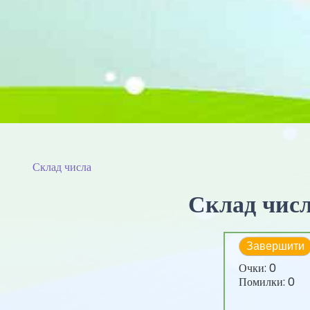
Склад числа
Склад числа
Завершити
Очки:
0
Помилки:
0