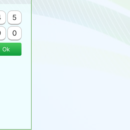
4
5
9
0
Ok