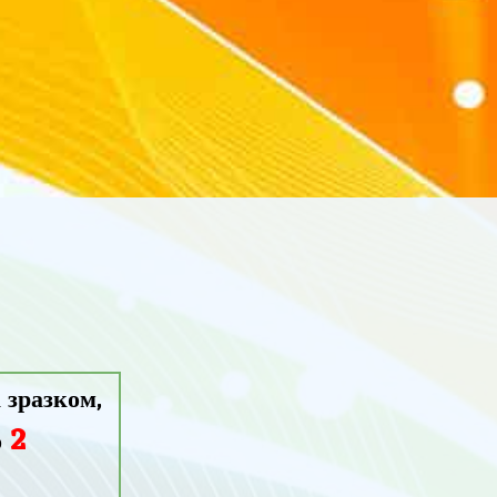
 зразком,
2
о