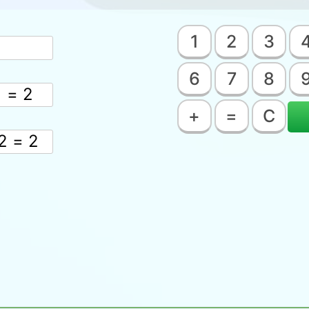
1
2
3
6
7
8
+
=
C