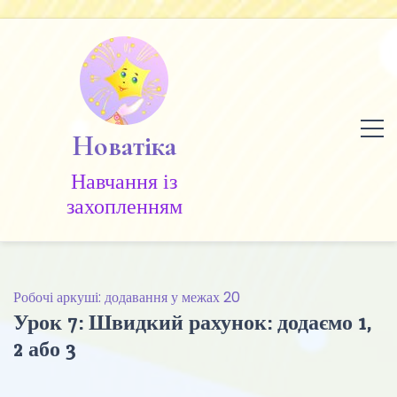
Skip
to
content
Новатіка
Навчання із
захопленням
Робочі аркуші: додавання у межах 20
Урок 7: Швидкий рахунок: додаємо 1,
2 або 3