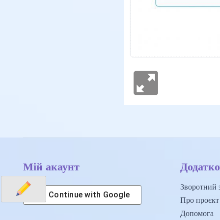
Мій акаунт
Додатко
Зворотний з
Continue with
Google
Про проєкт
Допомога