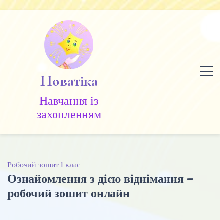
Skip
to
content
Новатіка
Навчання із
захопленням
Робочий зошит 1 клас
Ознайомлення з дією віднімання –
робочий зошит онлайн