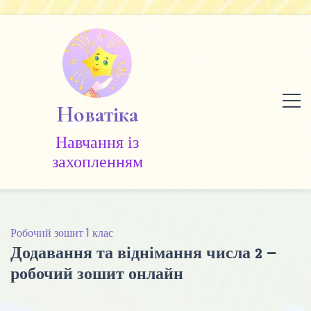
Skip
to
content
Новатіка
Навчання із
захопленням
Робочий зошит 1 клас
Додавання та віднімання числа 2 –
робочий зошит онлайн