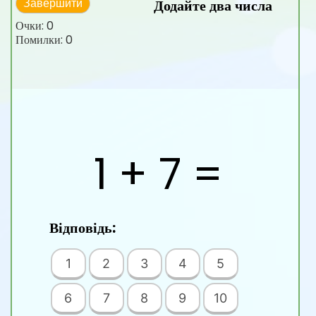
Додайте два числа
Завершити
Очки:
0
Помилки:
0
1 + 7 =
Відповідь:
1
2
3
4
5
6
7
8
9
10