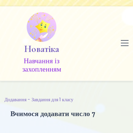
Skip
to
content
Новатіка
Навчання із
захопленням
Додавання - Завдання для 1 класу
Вчимося додавати число 7