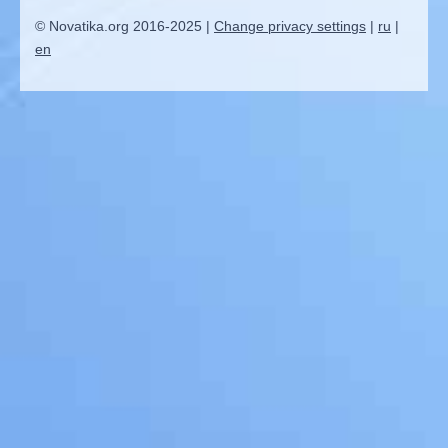
© Novatika.org 2016-2025 |
Change privacy settings
|
ru
|
en