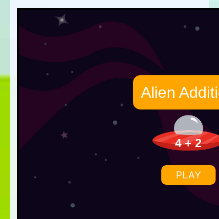
Alien Addit
4 + 2
PLAY