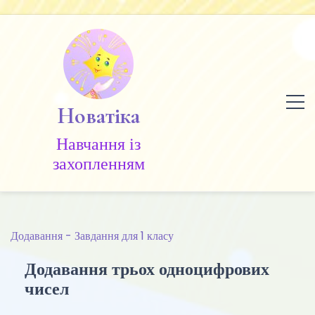
Skip
to
content
Новатіка
Навчання із
захопленням
Додавання - Завдання для 1 класу
Додавання трьох одноцифрових
чисел