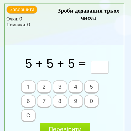
Зроби додавання трьох
Завершити
чисел
Очки:
0
Помилки:
0
5 + 5 + 5 =
1
2
3
4
5
6
7
8
9
0
C
Перевірити