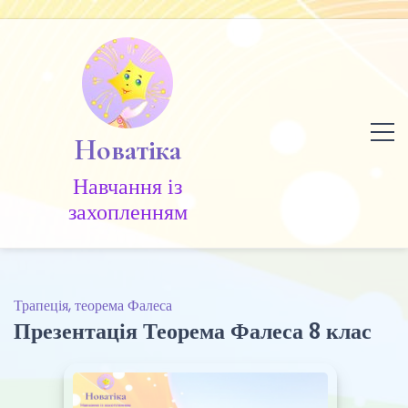
Skip
to
content
Новатіка
Навчання із
захопленням
Трапеція, теорема Фалеса
Презентація Теорема Фалеса 8 клас