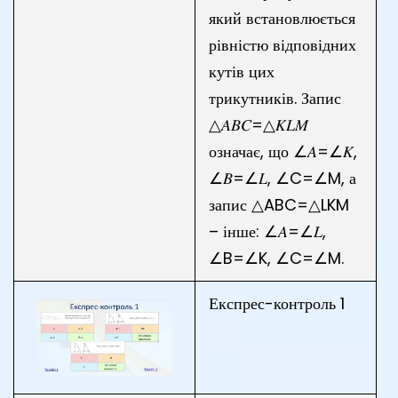
який встановлюється
рівністю відповідних
кутів цих
трикутників. Запис
△𝐴𝐵𝐶=△𝐾𝐿𝑀
означає, що ∠𝐴=∠𝐾,
∠𝐵=∠𝐿, ∠C=∠M, а
запис △ABC=△LKM
– інше: ∠𝐴=∠𝐿,
∠B=∠K, ∠C=∠M.
Експрес-контроль 1