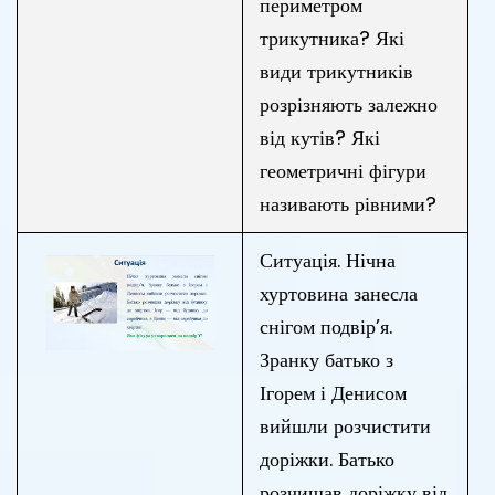
периметром
трикутника? Які
види трикутників
розрізняють залежно
від кутів? Які
геометричні фігури
називають рівними?
Ситуація. Нічна
хуртовина занесла
снігом подвір’я.
Зранку батько з
Ігорем і Денисом
вийшли розчистити
доріжки. Батько
розчищав доріжку від