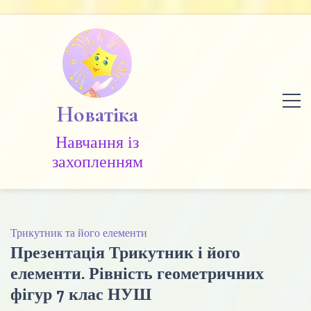
Skip
to
content
Новатіка
Навчання із
захопленням
Трикутник та його елементи
Презентація Трикутник і його
елементи. Рівність геометричних
фігур 7 клас НУШ