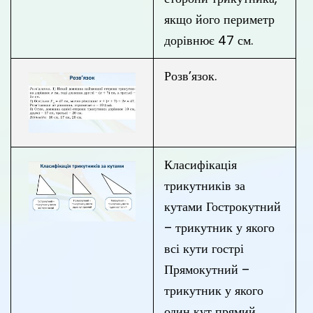
якщо його периметр
дорівнює 47 см.
Розв’язок.
Класифікація
трикутників за
кутами Гострокутний
– трикутник у якого
всі кути гострі
Прямокутний –
трикутник у якого
один кут прямий