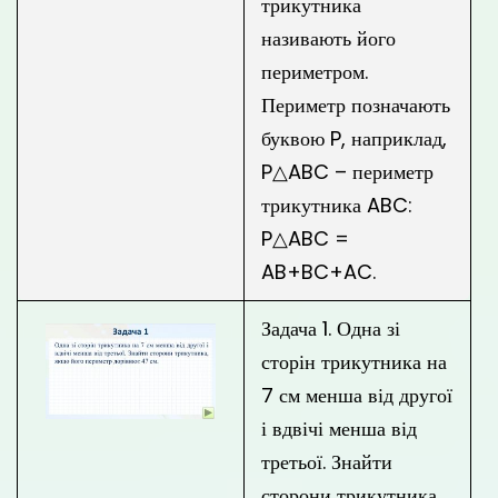
трикутника
називають його
периметром.
Периметр позначають
буквою P, наприклад,
P△ABC – периметр
трикутника ABC:
P△ABC =
AB+BC+AC.
Задача 1. Одна зі
сторін трикутника на
7 см менша від другої
і вдвічі менша від
третьої. Знайти
сторони трикутника,