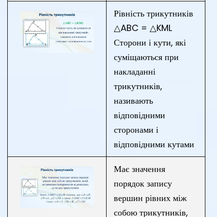
Рівність трикутників
△ABC = △KML
Сторони і кути, які
суміщаються при
накладанні
трикутників,
називають
відповідними
сторонами і
відповідними кутами
Має значення
порядок запису
вершин рівних між
собою трикутників,