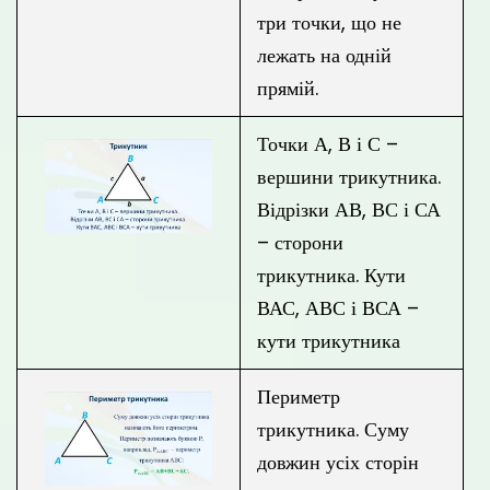
три точки, що не
лежать на одній
прямій.
Точки А, В і С –
вершини трикутника.
Відрізки АВ, ВС і СА
– сторони
трикутника. Кути
ВАС, АВС і ВСА –
кути трикутника
Периметр
трикутника. Суму
довжин усіх сторін