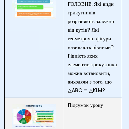
ГОЛОВНЕ. Які види
трикутників
розрізняють залежно
від кутів? Які
геометричні фігури
називають рівними?
Рівність яких
елементів трикутника
можна встановити,
виходячи з того, що
△ABC = △KLM?
Підсумок уроку