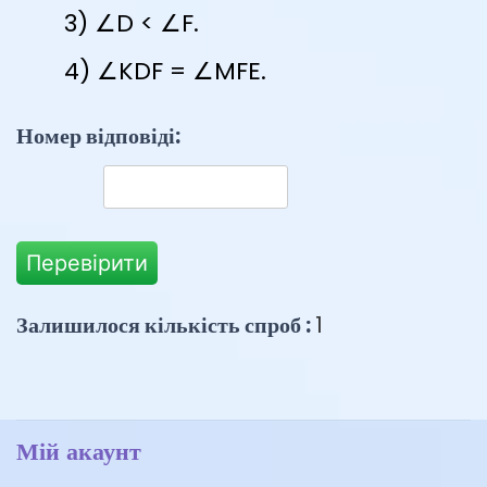
∠D < ∠F.
∠KDF = ∠MFE.
Номер відповіді:
Перевірити
Залишилося кількість спроб :
1
Мій акаунт