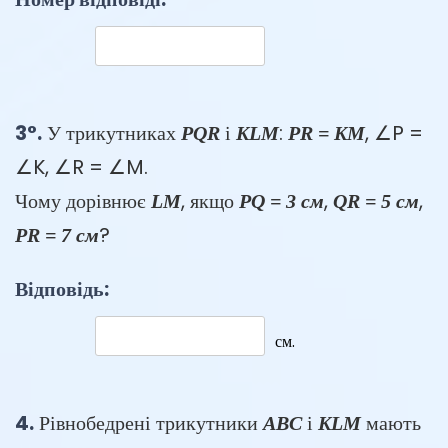
3°.
У трикутниках
і
:
, ∠P =
PQR
KLM
PR = KM
∠K, ∠R = ∠M.
Чому дорівнює
, якщо
,
,
LM
PQ = 3 см
QR = 5 см
?
PR = 7 см
Відповідь:
см.
4.
Рівнобедрені трикутники
і
мають
ABC
KLM