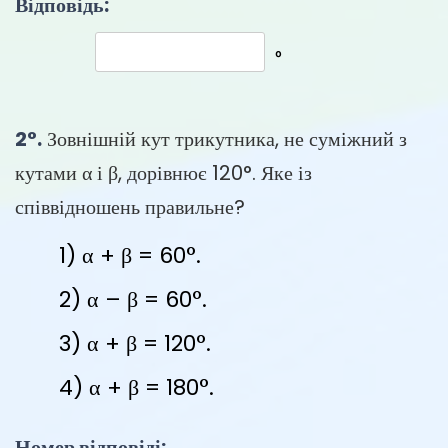
Відповідь:
°
2°.
Зовнішній кут трикутника, не суміжний з
кутами α і β, дорівнює 120°. Яке із
співвідношень правильне?
α + β = 60°.
α – β = 60°.
α + β = 120°.
α + β = 180°.
Номер відповіді: