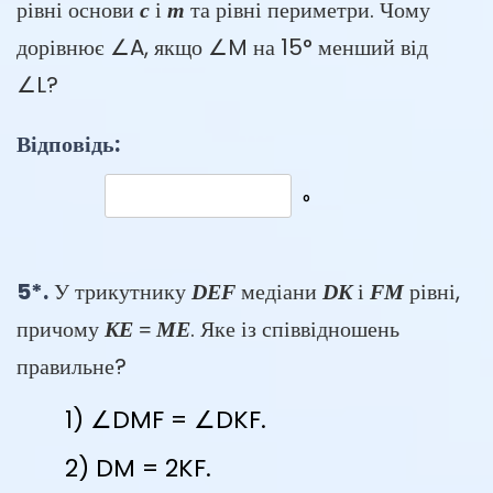
рівні основи
і
та рівні периметри. Чому
c
m
дорівнює ∠A, якщо ∠M на 15° менший від
∠L?
Відповідь:
°
5*.
У трикутнику
медіани
і
рівні,
DEF
DK
FM
причому
. Яке із співвідношень
KE = ME
правильне?
∠DMF = ∠DKF.
DM = 2KF.