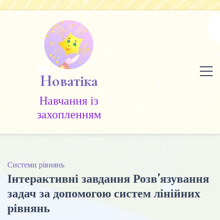
Skip
to
content
Новатіка
Навчання із
захопленням
Системи рівнянь
Інтерактивні завдання Розв’язування
задач за допомогою систем лінійних
рівнянь