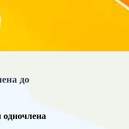
лена до
я одночлена