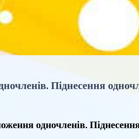
ночленів. Піднесення одноч
оження одночленів. Піднесенн