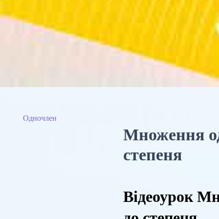
Одночлен
Множення од
степеня
Відеоурок Мн
до степеня