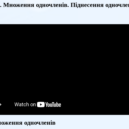
. Множення одночленів. Піднесення одночле
ноження одночленів