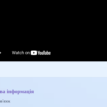
ва інформація
в'язок